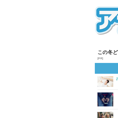
この冬ど
[PR]