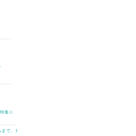
付
リ特集☆
ムまで、ト