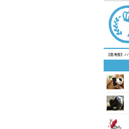
【思考型】ハ