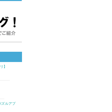
プリ】
パズルアプ