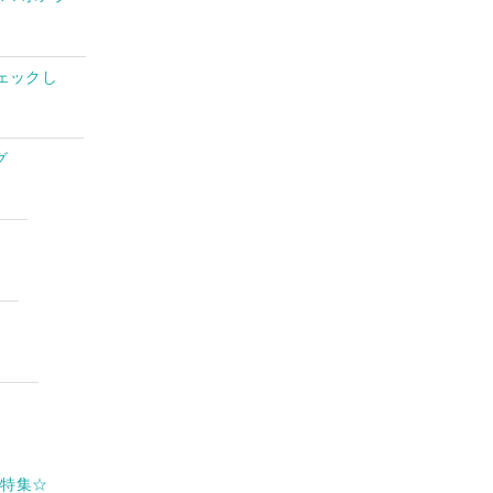
ェックし
グ
リ特集☆