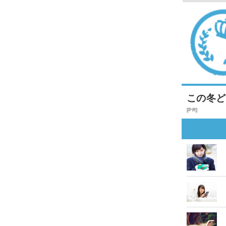
この冬ど
[PR]