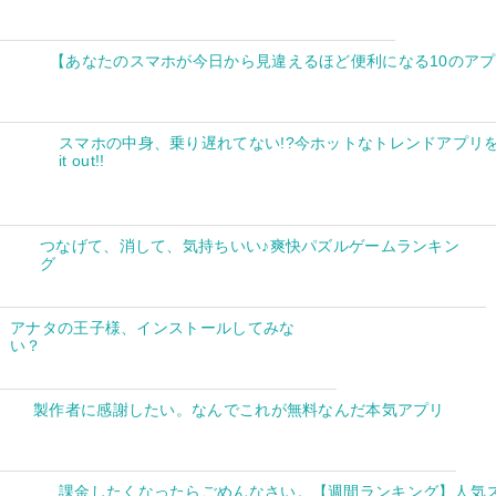
【あなたのスマホが今日から見違えるほど便利になる10のア
スマホの中身、乗り遅れてない!?今ホットなトレンドアプリを要
it out!!
つなげて、消して、気持ちいい♪爽快パズルゲームランキン
グ
アナタの王子様、インストールしてみな
い？
製作者に感謝したい。なんでこれが無料なんだ本気アプリ
課金したくなったらごめんなさい。【週間ランキング】人気