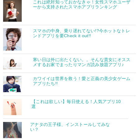
これは絶対知っておかなきゃ！女性スマホユーザ
ーから支持されたスマホアプリランキング
スマホの中身、乗り遅れてない!?今ホットなトレ
ンドアプリを要Check it out!!
寒い日は外に出たくない。。そんな貴女にオスス
メするお家でまったりマンガ読み放題アプリ♪
カワイイは世界を救う！愛と正義の美少女ゲーム
アプリたち!!
【これは欲しい】毎日使える！人気アプリ10
選
アナタの王子様、インストールしてみな
い？