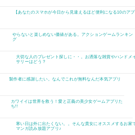
【あなたのスマホが今日から見違えるほど便利になる10のア
やらないと楽しめない価値がある。アクションゲームランキン
グ
大切な人のプレゼント探しに・・。お洒落な雑貨やハンドメ
サリーはどう？
製作者に感謝したい。なんでこれが無料なんだ本気アプリ
カワイイは世界を救う！愛と正義の美少女ゲームアプリた
ち!!
寒い日は外に出たくない。。そんな貴女にオススメするお家
マンガ読み放題アプリ♪