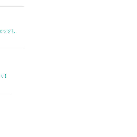
ェックし
プリ】